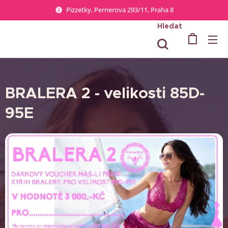
Pizzetky, Pernerova 293/11, Praha 8
Hledat
BRALERA 2 - velikosti 85D-
95E