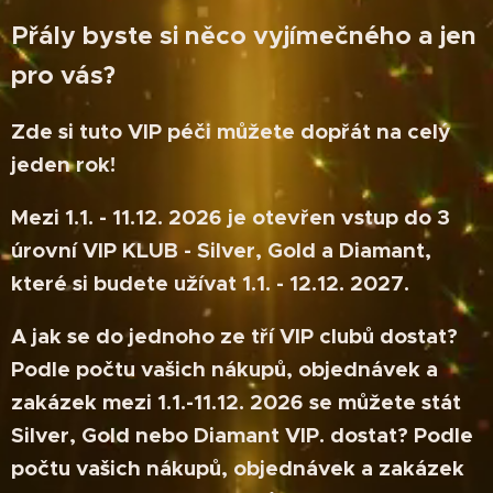
Přály byste si něco vyjímečného a jen
pro vás?
Zde si tuto VIP péči můžete dopřát na celý
jeden rok!
Mezi 1.1. - 11.12. 2026 je otevřen vstup do 3
úrovní VIP KLUB -
Silver
,
Gold
a
Diamant
,
které si budete užívat 1.1. - 12.12. 2027.
A jak se do jednoho ze tří
VIP clubů
dostat?
Podle počtu vašich nákupů, objednávek a
zakázek mezi 1.1.-11.12. 2026 se můžete stát
Silver, Gold nebo Diamant VIP. dostat? Podle
počtu vašich nákupů, objednávek a zakázek