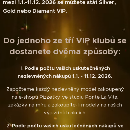
mezi 1.1.-11.12. 2026 se můžete stát Silver,
Gold nebo Diamant VIP.
Do jednoho ze tří VIP klubů se
dostanete dvěma způsoby:
1.
Podle počtu vašich uskutečněných
nezlevněných nákupů 1.1. - 11.12. 2026.
Započteme každý nezlevněný model zakoupený
na e-shopu Pizzetky, ve studiu Ponte La Vita,
zakázky na míru a zakoupíte-li modely na našich
výjezdních akcích.
2.
Podle počtu vašich uskutečněných nákupů ve