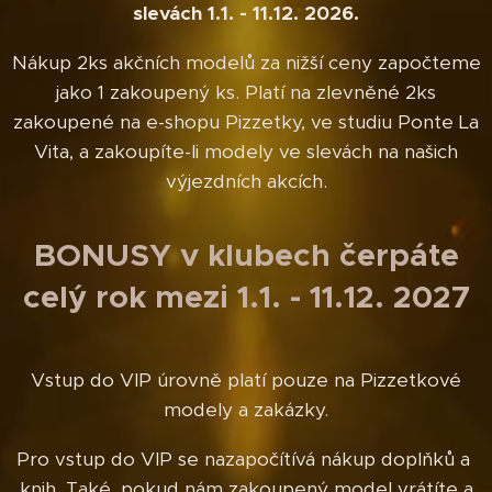
slevách
1.1. - 11.12. 2026.
Nákup 2ks akčních modelů za nižší ceny započteme
jako 1 zakoupený ks. Platí na zlevněné 2ks
zakoupené na e-shopu Pizzetky, ve studiu Ponte La
Vita, a zakoupíte-li modely ve slevách na našich
výjezdních akcích.
BONUSY v klubech čerpáte
celý rok mezi 1.1. - 11.12. 2027
Vstup do VIP úrovně platí pouze na Pizzetkové
modely a zakázky.
Pro vstup do VIP se nazapočítívá nákup doplňků a
knih. Také, pokud nám zakoupený model vrátíte a