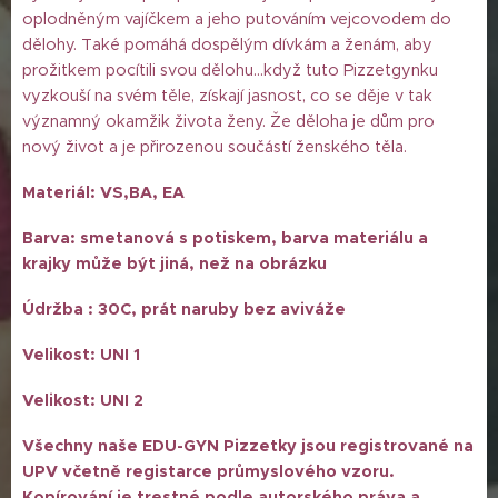
oplodněným vajíčkem a jeho putováním vejcovodem do
dělohy. Také pomáhá dospělým dívkám a ženám, aby
prožitkem pocítili svou dělohu...když tuto Pizzetgynku
vyzkouší na svém těle, získají jasnost, co se děje v tak
významný okamžik života ženy. Že děloha je dům pro
nový život a je přirozenou součástí ženského těla.
Materiál: VS,BA, EA
Barva: smetanová s potiskem, barva materiálu a
krajky může být jiná, než na obrázku
Údržba : 30C, prát naruby bez aviváže
Velikost: UNI 1
Velikost: UNI 2
Všechny naše EDU-GYN Pizzetky jsou registrované na
UPV včetně registarce průmyslového vzoru.
Kopírování je trestné podle autorského práva a