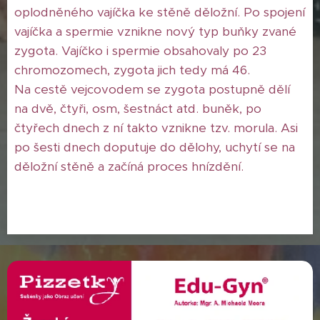
oplodněného vajíčka ke stěně děložní. Po spojení
vajíčka a spermie vznikne nový typ buňky zvané
zygota. Vajíčko i spermie obsahovaly po 23
chromozomech, zygota jich tedy má 46.
Na cestě vejcovodem se zygota postupně dělí
na dvě, čtyři, osm, šestnáct atd. buněk, po
čtyřech dnech z ní takto vznikne tzv. morula. Asi
po šesti dnech doputuje do dělohy, uchytí se na
děložní stěně a začíná proces hnízdění.