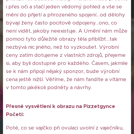
i přes oči a stačí jeden vědomý pohled a vše se
mění do přijetí a přirozeného spojení...od dělohy
bývají ženy často pocitově odpojeny...ono, co
není vidět, jakoby neexistuje. A Umění nám může
pomoci tyto důležité obrazy těla přiblížit...tak
nezbývá nic jiného, než to vyzkoušet. Výrobní
ceny zatím dotujeme z vlastních zdrojů, přejeme
si, aby byli dostupné pro každého. Časem, jakmile
se k nám připojí nějaký sponzor, bude výrobní
cena ještě nižší. Věříme, že nám fandíte a vítáme
v tomto jakékoli podněty a návrhy.
Přesné vysvětlení k obrazu na Pizzetgynce
Početí:
Poté, co se vajíčko při ovulaci uvolní z vaječníku,