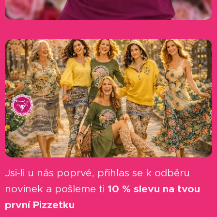
Jsi-li u nás poprvé, přihlas se k odběru
novinek a pošleme ti
10 % slevu na tvou
první Pizzetku
✨