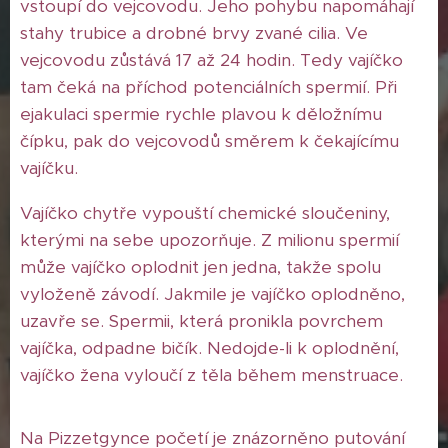
vstoupí do vejcovodu. Jeho pohybu napomáhají
stahy trubice a drobné brvy zvané cilia. Ve
vejcovodu zůstává 17 až 24 hodin. Tedy vajíčko
tam čeká na příchod potenciálních spermií. Při
ejakulaci spermie rychle plavou k děložnímu
čípku, pak do vejcovodů směrem k čekajícímu
vajíčku.
Vajíčko chytře vypouští chemické sloučeniny,
kterými na sebe upozorňuje. Z milionu spermií
může vajíčko oplodnit jen jedna, takže spolu
vyloženě závodí. Jakmile je vajíčko oplodněno,
uzavře se. Spermii, která pronikla povrchem
vajíčka, odpadne bičík. Nedojde-li k oplodnění,
vajíčko žena vyloučí z těla během menstruace.
Na Pizzetgynce početí je znázorněno putování