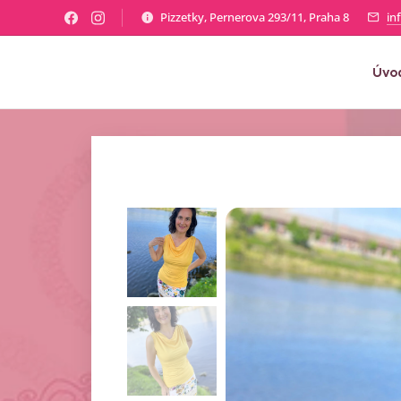
Pizzetky, Pernerova 293/11, Praha 8
in
Úvo