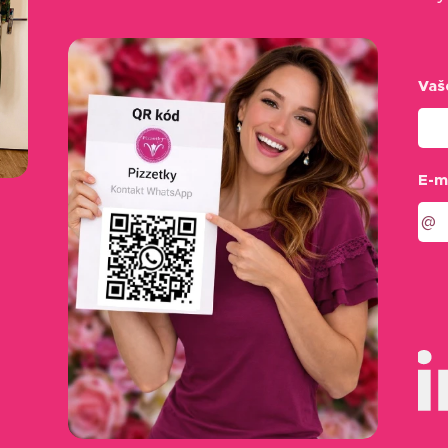
Vaš
E-m