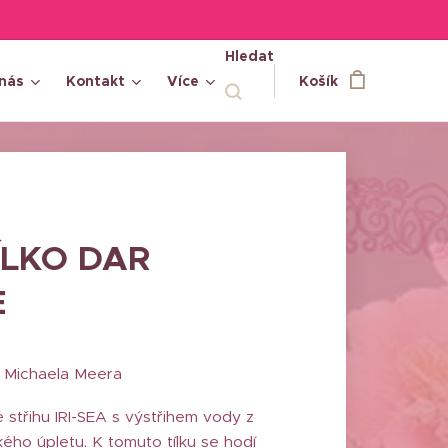
Hledat
nás
Kontakt
Více
Košík
TÍLKO DAR
E
by Michaela Meera
ve střihu IRI-SEA s výstřihem vody z
ého úpletu. K tomuto tílku se hodí