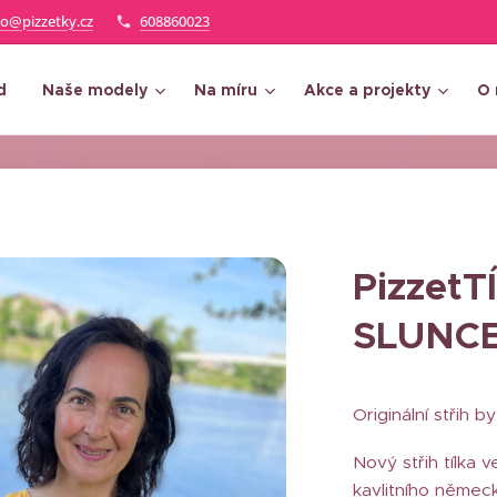
fo@pizzetky.cz
608860023
d
Naše modely
Na míru
Akce a projekty
O 
Pizzet
SLUNC
Originální střih 
Nový střih tílka 
kavlitního německ