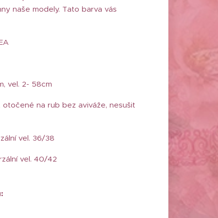
ny naše modely. Tato barva vás
 EA
m, vel. 2- 58cm
 otočené na rub bez aviváže, nesušit
rzální vel. 36/38
rzální vel. 40/42
: