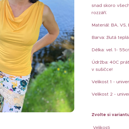
snad skoro všech
rozzáří.
Materiál: BA, VS,
Barva: žlutá teplá
Délka: vel. 1- 55c
Údržba: 40C prát
v sušičce!
Velikost 1 - unive
Velikost 2 - unive
Zvolte si variantu
Velikosti