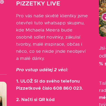
PIZZETKY LIVE
Pro vás naše skvělé klientky jsme
otevřeli tuto whatsapp skupinu,
kde Michaela Meera bude
osobně sdílet novinky, zákulisí
tvorby, malé inspirace, občas i
Jsi
něco, co se nikde jinde neobjeví
od
a malé dárky.
% 
Pro vstup udělej 2 věci:
✨
1. ULOŽ SI do svého telefonu
Tis
Pizzetkové číslo 608 860 023.
rad
mé
2. Načti si QR kód
tv