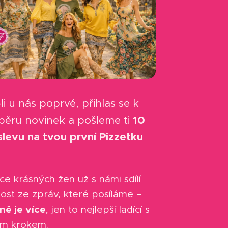
-li u nás poprvé, přihlas se k
běru novinek a pošleme ti
10
slevu na tvou první Pizzetku
íce krásných žen už s námi sdílí
ost ze zpráv, které posíláme –
ně je více
, jen to nejlepší ladící s
ým krokem.