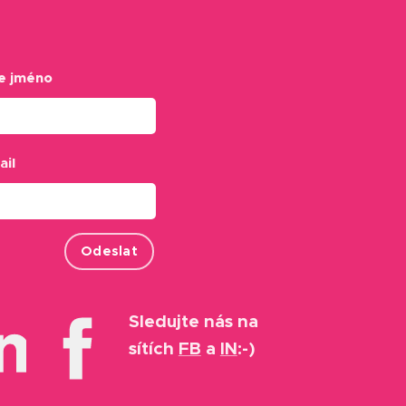
e jméno
ail
Odeslat
Sledujte nás na
sítích
FB
a
IN
:-)