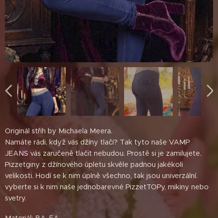
Originál střih by Michaela Meera.
Namáte rádi, když vás džíny tlačí? Tak tyto naše VAMP
JEANS vás zaručeně tlačit nebudou. Prostě si je zamilujete.
Pizzetginy z džínového úpletu skvěle padnou jakékoli
velikosti. Hodí se k nim úplně všechno, tak jsou univerzální.
vyberte si k nim naše jednobarevné PizzetTOPy, mikiny nebo
svetry.
Materiál: BA, EA