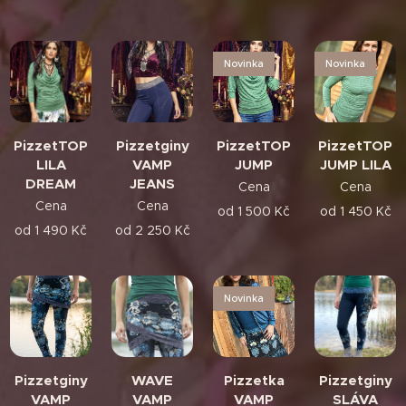
Novinka
Novinka
PizzetTOP
Pizzetginy
PizzetTOP
PizzetTOP
LILA
VAMP
JUMP
JUMP LILA
DREAM
JEANS
Cena
Cena
Cena
Cena
od
1 500
Kč
od
1 450
Kč
od
1 490
Kč
od
2 250
Kč
Novinka
Pizzetginy
WAVE
Pizzetka
Pizzetginy
VAMP
VAMP
VAMP
SLÁVA