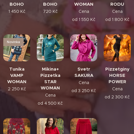
BOHO
BOHO
WOMAN
RODU
1 450
Kč
720
Kč
Cena
Cena
od
1 550
Kč
od
1 800
Kč
Novinka
Tunika
Mikina+
Svetr
Pizzetginy
VAMP
Pizzetka
SAKURA
HORSE
WOMAN
STAR
POWER
Cena
WOMAN
2 250
Kč
Cena
od
3 250
Kč
Cena
od
2 300
Kč
od
4 500
Kč