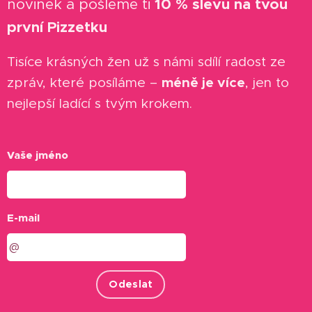
novinek a pošleme ti
10 % slevu na tvou
první Pizzetku
✨
Tisíce krásných žen už s námi sdílí radost ze
méně je více
zpráv, které posíláme –
, jen to
nejlepší ladící s tvým krokem.
Vaše jméno
E-mail
Odeslat