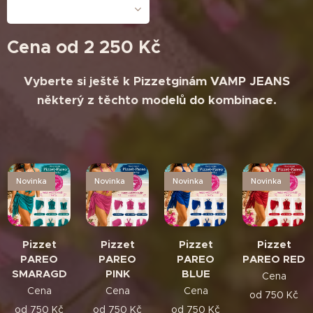
Cena od
2 250
Kč
Vyberte si ještě k Pizzetginám VAMP JEANS
některý z těchto modelů do kombinace.
Novinka
Novinka
Novinka
Novinka
Pizzet
Pizzet
Pizzet
Pizzet
PAREO
PAREO
PAREO
PAREO RED
SMARAGD
PINK
BLUE
Cena
Cena
Cena
Cena
od
750
Kč
od
750
Kč
od
750
Kč
od
750
Kč