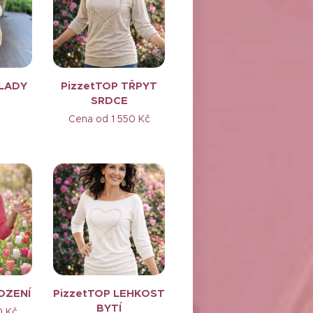
ILADY
PizzetTOP TŘPYT
SRDCE
Cena od
1 550
Kč
OZENÍ
PizzetTOP LEHKOST
BYTÍ
0
Kč