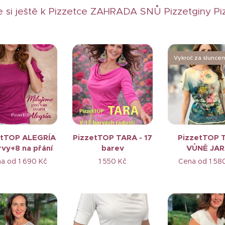
 si ještě k Pizzetce ZAHRADA SNŮ Pizzetginy P
Vykroč za slunce
etTOP ALEGRÍA
PizzetTOP TARA - 17
PizzetTOP 
rvy+8 na přání
barev
VŮNĚ JAR
na od
1 690
Kč
1 550
Kč
Cena od
1 58