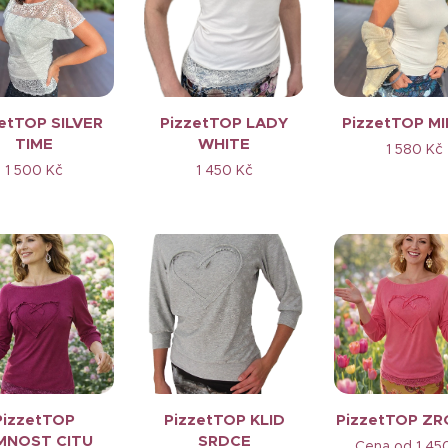
etTOP SILVER
PizzetTOP LADY
PizzetTOP M
TIME
WHITE
1 580
Kč
1 500
Kč
1 450
Kč
PizzetTOP
PizzetTOP KLID
PizzetTOP ZR
MNOST CITU
SRDCE
Cena od
1 45