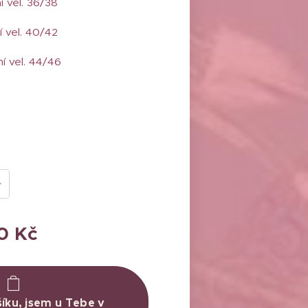
ní vel. 36/38
í vel. 40/42
ní vel. 44/46
0
Kč