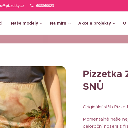
fo@pizzetky.cz
608860023
d
Naše modely
Na míru
Akce a projekty
O 
Pizzetk
SNŮ
Originální střih Pizz
Momentálně naše nejl
celoroční nošení z f