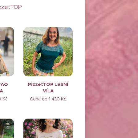
izzetTOP
m
TAO
PizzetTOP LESNÍ
A
VÍLA
0
Kč
Cena od
1 430
Kč