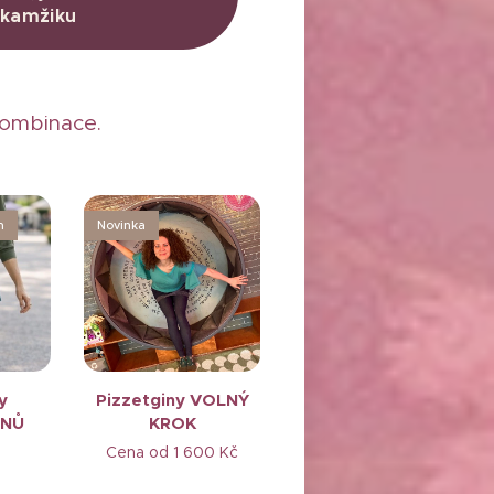
kombinace.
m
Novinka
y
Pizzetginy VOLNÝ
SNŮ
KROK
Cena od
1 600
Kč