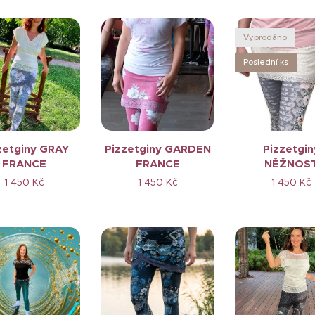
Vyprodáno
Poslední ks
zetginy GRAY
Pizzetginy GARDEN
Pizzetgin
FRANCE
FRANCE
NĚŽNOS
1 450
Kč
1 450
Kč
1 450
Kč