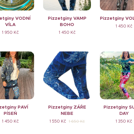
etginy VODNÍ
Pizzetginy VAMP
Pizzetginy V
VÍLA
BOHO
1 450
Kč
1 950
Kč
1 450
Kč
zetginy PAVÍ
Pizzetginy ZÁŘE
Pizzetginy S
PÍSEŇ
NEBE
DAY
1 450
Kč
1 550
Kč
1 350
Kč
1 650
Kč