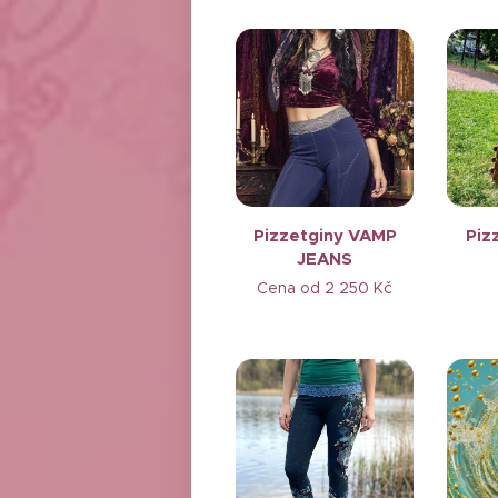
Pizzetginy VAMP
Piz
JEANS
Cena od
2 250
Kč