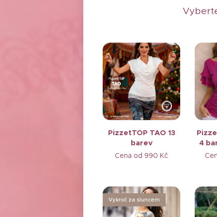
Vyberte
PizzetTOP TAO 13
Pizz
barev
4 ba
Cena od
990
Kč
Ce
Vykroč za sluncem