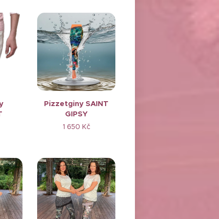
y
Pizzetginy SAINT
T
GIPSY
1 650
Kč