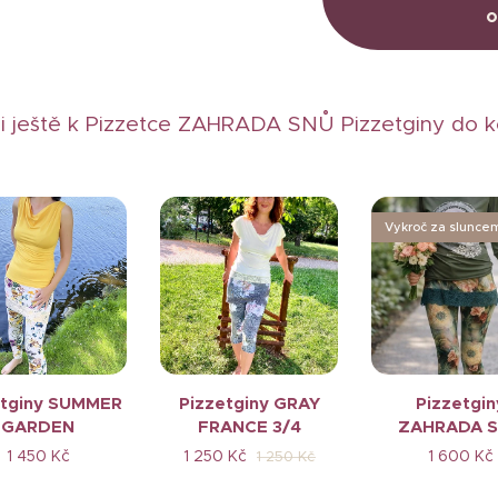
i ještě k Pizzetce ZAHRADA SNŮ Pizzetginy do 
Vykroč za slunce
etginy SUMMER
Pizzetginy GRAY
Pizzetgin
GARDEN
FRANCE 3/4
ZAHRADA 
1 450
Kč
1 250
Kč
1 600
Kč
1 250
Kč