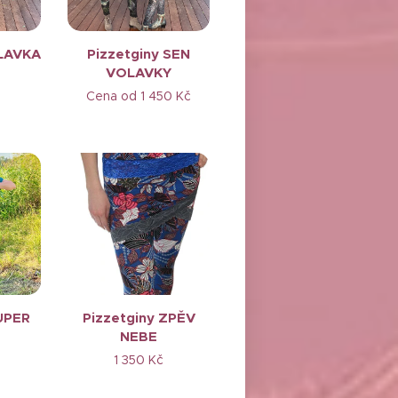
OLAVKA
Pizzetginy SEN
VOLAVKY
Cena od
1 450
Kč
UPER
Pizzetginy ZPĚV
NEBE
1 350
Kč