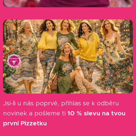
Jsi-li u nás poprvé, přihlas se k odběru
novinek a pošleme ti
10 % slevu na tvou
první Pizzetku
✨