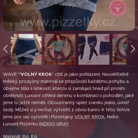
WAVE
"VOLNÝ KROK
" cítíš je jako pohlazení. Neuvěřitelně
měkký, prodyšný materiál se přizpůsobí každému pohybu a
obejme tělo s lehkostí, kterou si zamiluješ hned při prvním
obléknutí. Luxusní vzhled denimu v kombinaci s pohodlím, jaké
jsme tu ještě neměli. Oboustranný úplet zvenku jeans, uvnitř
šedý. Můžeš si ji nechat vytvořit z obou barev. K této WAVe
jsme pro vás vytvořili i Pizzetginy
VOLNÝ KROK.
Nebo
Luxusní Pizzetku
INDIGO GRAY
.
Materiál: BA, EA