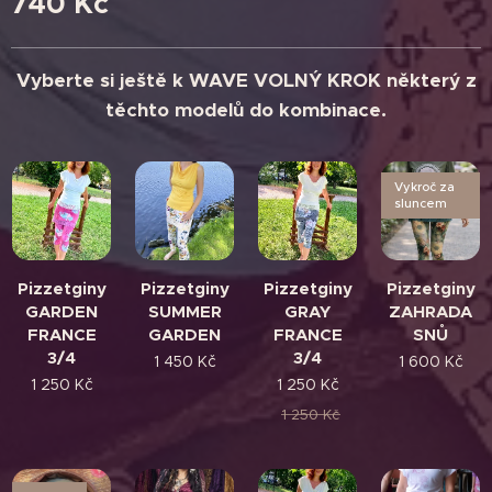
740
Kč
Vyberte si ještě k WAVE VOLNÝ KROK některý z
těchto modelů do kombinace.
Vykroč za
sluncem
Pizzetginy
Pizzetginy
Pizzetginy
Pizzetginy
GARDEN
SUMMER
GRAY
ZAHRADA
FRANCE
GARDEN
FRANCE
SNŮ
3/4
3/4
1 450
Kč
1 600
Kč
1 250
Kč
1 250
Kč
1 250
Kč