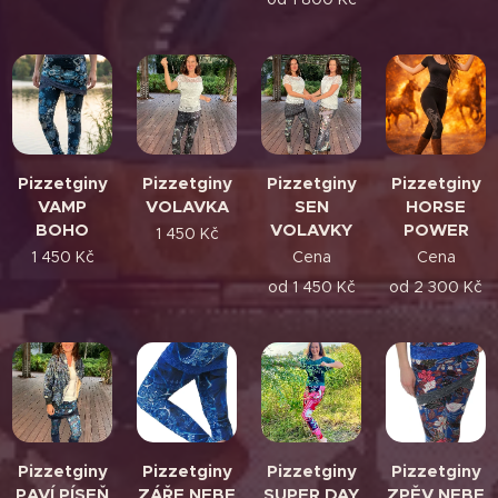
Pizzetginy
Pizzetginy
Pizzetginy
Pizzetginy
VAMP
VOLAVKA
SEN
HORSE
BOHO
VOLAVKY
POWER
1 450
Kč
1 450
Kč
Cena
Cena
od
1 450
Kč
od
2 300
Kč
Pizzetginy
Pizzetginy
Pizzetginy
Pizzetginy
PAVÍ PÍSEŇ
ZÁŘE NEBE
SUPER DAY
ZPĚV NEBE