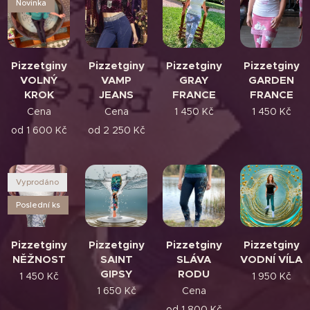
Novinka
Pizzetginy
Pizzetginy
Pizzetginy
Pizzetginy
VOLNÝ
VAMP
GRAY
GARDEN
KROK
JEANS
FRANCE
FRANCE
Cena
Cena
1 450
Kč
1 450
Kč
od
1 600
Kč
od
2 250
Kč
Vyprodáno
Poslední ks
Pizzetginy
Pizzetginy
Pizzetginy
Pizzetginy
NĚŽNOST
SAINT
SLÁVA
VODNÍ VÍLA
GIPSY
RODU
1 450
Kč
1 950
Kč
1 650
Kč
Cena
od
1 800
Kč